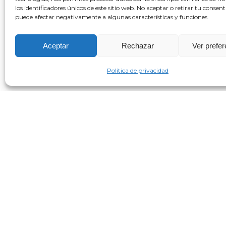
los identificadores únicos de este sitio web. No aceptar o retirar tu consen
puede afectar negativamente a algunas características y funciones.
Aceptar
Rechazar
Ver prefe
Política de privacidad
Cofundadora de la Trauma Research Found
Licia Sky es educadora somática, artista, c
de la salud mental para que utilicen la me
herramientas para la sintonía, la sanación 