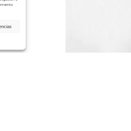
timiento
rencias
ation.
antautora y terapeuta corporal que trabaja con pe
ditación consciente en el movimiento, los ejerc
y la conexión. Es instructora habitual en talleres