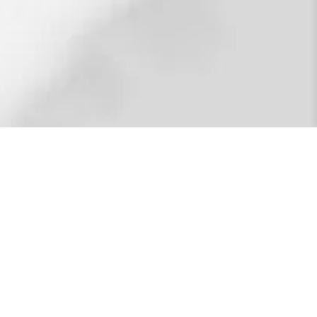
rsonas traumatizadas y forma a profesionales
icios teatrales, la escritura y la voz como
 de sanación del trauma en el Instituto Cape