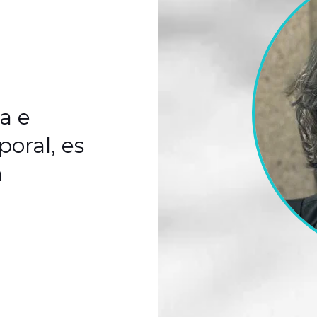
a e
poral, es
a