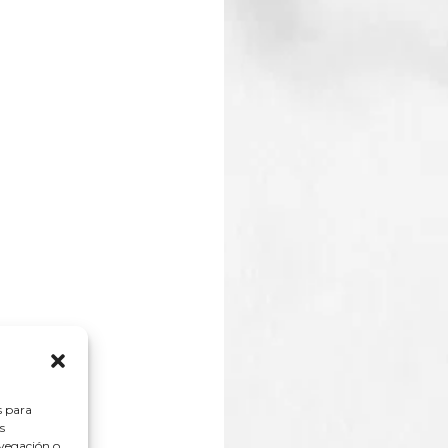
s para
s
vegación o