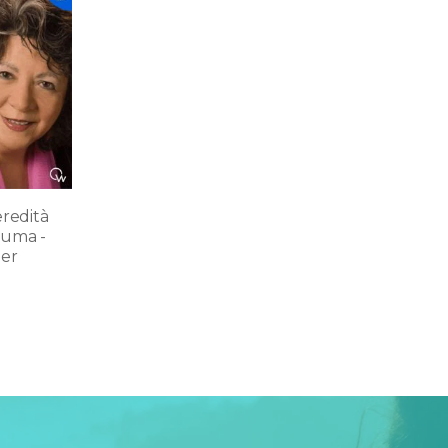
eredità
auma -
her