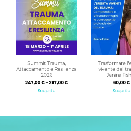
Summit Trauma,
Trasformare l'
Attaccamento e Resilienza
vivente del tr
2026
Janina Fis
Fascia
247,00
€
-
297,00
€
60,00
€
di
Scoprite
Scoprite
prezzo:
da
247,00 €
a
297,00 €