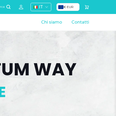
IT
€ EUR
rca
Chi siamo
Contatti
TUM WAY
E