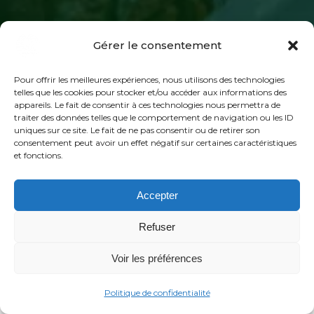
Gérer le consentement
Pour offrir les meilleures expériences, nous utilisons des technologies
telles que les cookies pour stocker et/ou accéder aux informations des
appareils. Le fait de consentir à ces technologies nous permettra de
traiter des données telles que le comportement de navigation ou les ID
ORGANISATION ET EMPLOI DU
uniques sur ce site. Le fait de ne pas consentir ou de retirer son
TEMPS
consentement peut avoir un effet négatif sur certaines caractéristiques
et fonctions.
Organisation
Accepter
Refuser
6 séances de 1 heure 30 chacune
Voir les préférences
auront lieu en direct,
via Zoom, avec
Politique de confidentialité
Linda Thai qui s’exprimera en anglais et