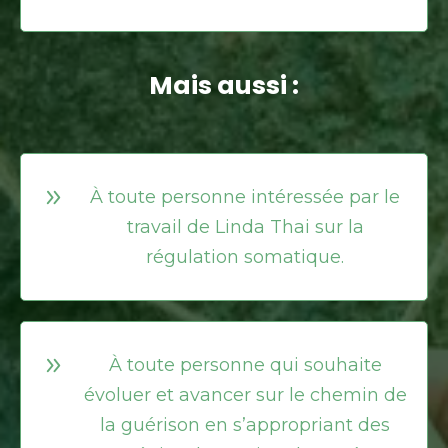
Mais aussi :
À toute personne intéressée par le
travail de Linda Thai sur la
régulation somatique.
À toute personne qui souhaite
évoluer et avancer sur le chemin de
la guérison en s’appropriant des