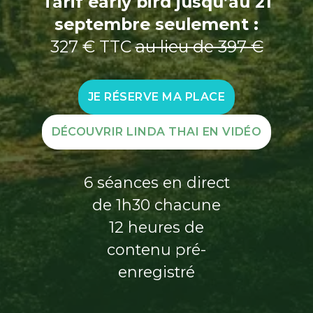
Tarif early bird jusqu’au 21
septembre seulement :
327 € TTC
au lieu de 397 €
JE RÉSERVE MA PLACE
DÉCOUVRIR LINDA THAI EN VIDÉO
6 séances en direct
de 1h30 chacune
12 heures de
contenu pré-
enregistré