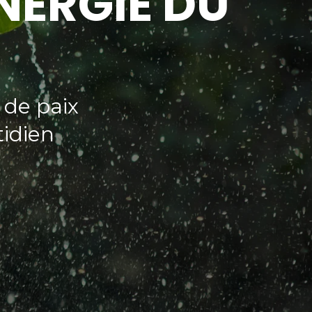
NERGIE DU
 de paix
tidien