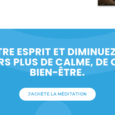
TRE ESPRIT ET DIMINUE
RS PLUS DE CALME, DE 
BIEN-ÊTRE.
J’ACHÈTE LA MÉDITATION