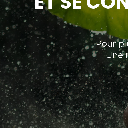
ET SE CO
Pour pl
Une m