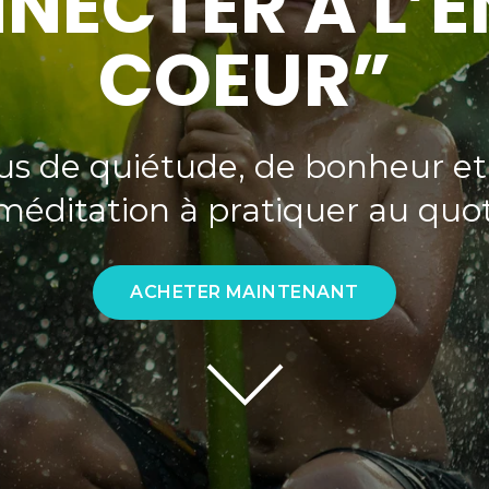
NNECTER À L’É
COEUR”
us de quiétude, de bonheur et
éditation à pratiquer au quo
ACHETER MAINTENANT