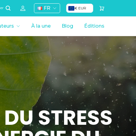
FR
€ EUR
her
teurs
À la une
Blog
Éditions
 DU STRESS