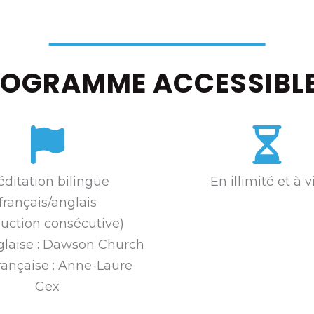
ROGRAMME ACCESSIBLE 
ditation bilingue
En illimité et à v
français/anglais
duction consécutive)
glaise : Dawson Church
française : Anne-Laure
Gex