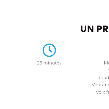
UN P
25 minutes
Mé
(tra
Voix an
Voix 