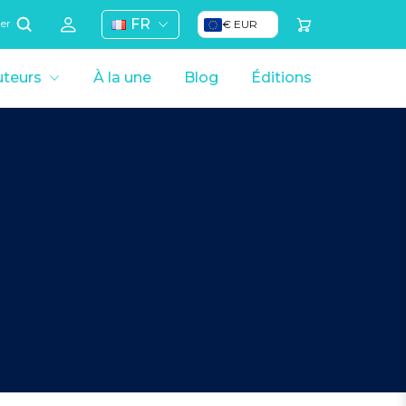
FR
€ EUR
her
teurs
À la une
Blog
Éditions