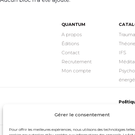
Aucun bloc n'a été ajouté.
QUANTUM
CATAL
A propos
Traum
Éditions
Théori
Contact
IFS
Recrutement
Médita
Mon compte
Psycho
énergé
Politiq
Plan du site
confide
Gérer le consentement
Pour offrir les meilleures expériences, nous utilisons des technologies telles
cookies pour stocker et/ou accéder aux informations des appareils. Le fait 