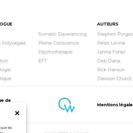
OGUE
AUTEURS
a
Somatic Experiencing
Stephen Porge
e Polyvagale
Pleine Conscience
Peter Levine
Psychothérapie
Janina Fisher
tion
EFT
Deb Dana
logie
Rick Hanson
tique
Dawson Church
ue de
Mentions légale
ntialité
 que les
de