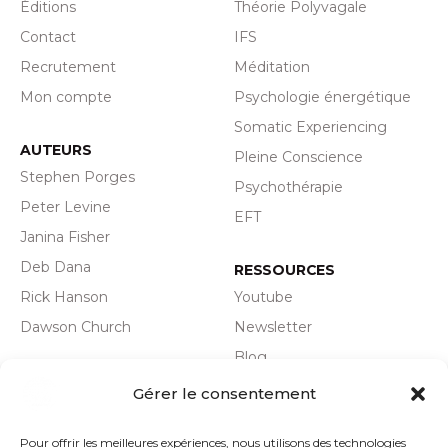
Éditions
Théorie Polyvagale
Contact
IFS
Recrutement
Méditation
Mon compte
Psychologie énergétique
Somatic Experiencing
AUTEURS
Pleine Conscience
Stephen Porges
Psychothérapie
Peter Levine
EFT
Janina Fisher
Deb Dana
RESSOURCES
Rick Hanson
Youtube
Dawson Church
Newsletter
Blog
Plan du site
Actualité
Gérer le consentement
Politique de
Pour offrir les meilleures expériences, nous utilisons des technologies
confidentialité