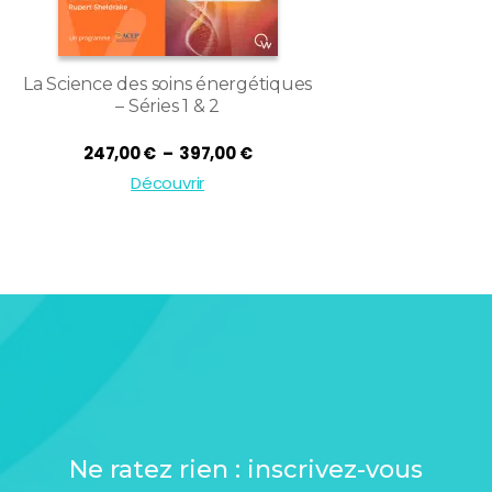
La Science des soins énergétiques
– Séries 1 & 2
Plage
247,00
€
–
397,00
€
de
Découvrir
prix :
247,00 €
à
397,00 €
Ne ratez rien : inscrivez-vous