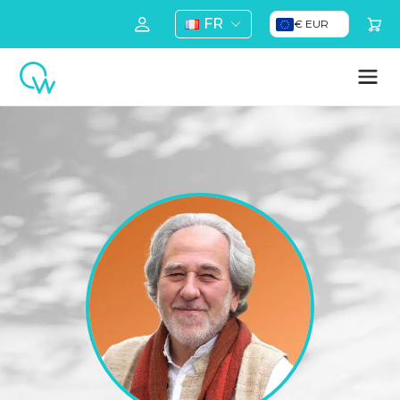
FR
€ EUR