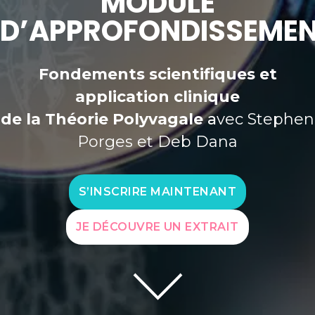
MODULE
D’APPROFONDISSEME
Fondements scientifiques et
application clinique
de la Théorie Polyvagale
a
vec Stephen
Porges et Deb Dana
S’INSCRIRE MAINTENANT
JE DÉCOUVRE UN EXTRAIT