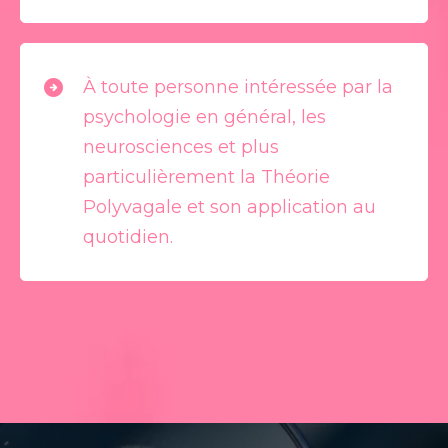
À toute personne intéressée par la
psychologie en général, les
neurosciences et plus
particulièrement la Théorie
Polyvagale et son application au
quotidien.