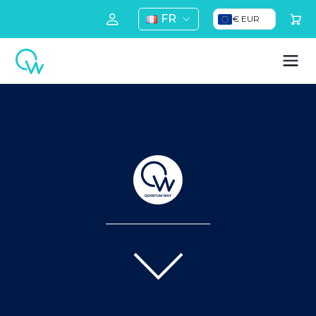
FR
€ EUR