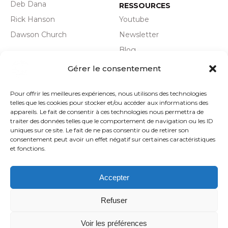
Deb Dana
RESSOURCES
Rick Hanson
Youtube
Dawson Church
Newsletter
Blog
Plan du site
Actualité
Gérer le consentement
Politique de
Pour offrir les meilleures expériences, nous utilisons des technologies
confidentialité
telles que les cookies pour stocker et/ou accéder aux informations des
Mentions légales
appareils. Le fait de consentir à ces technologies nous permettra de
traiter des données telles que le comportement de navigation ou les ID
CGV
uniques sur ce site. Le fait de ne pas consentir ou de retirer son
consentement peut avoir un effet négatif sur certaines caractéristiques
et fonctions.
Accepter
SUIVEZ-NOUS
Refuser
Voir les préférences