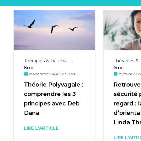
Thérapies & Trauma
•
Thérapies &
8mn
6mn
le vendredi 24 juillet 2026
le jeudi 23 
Théorie Polyvagale :
Retrouver
comprendre les 3
sécurité 
principes avec Deb
regard : 
Dana
d’orienta
Linda Th
LIRE L'ARTICLE
LIRE L'ARTI