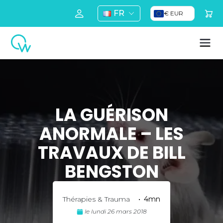
FR
€ EUR
LA GUÉRISON
ANORMALE – LES
TRAVAUX DE BILL
BENGSTON
Thérapies & Trauma
•
4mn
le lundi 26 mars 2018