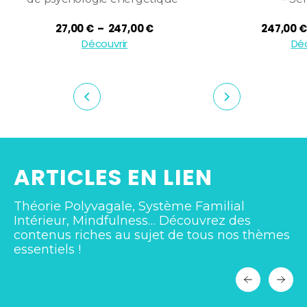
Plage
27,00
€
–
247,00
€
247,00
€
de
Découvrir
Déc
prix :
27,00 €
à
247,00 €
ARTICLES EN LIEN
Théorie Polyvagale, Système Familial
Intérieur, Mindfulness… Découvrez des
contenus riches au sujet de tous nos thèmes
essentiels !