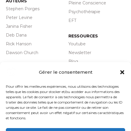
AUTEURS
Pleine Conscience
Stephen Porges
Psychothérapie
Peter Levine
EFT
Janina Fisher
Deb Dana
RESSOURCES
Rick Hanson
Youtube
Dawson Church
Newsletter
Blog
Plan du site
Actualité
Gérer le consentement
Politique de
Pour offrir les meilleures expériences, nous utilisons des technologies
confidentialité
telles que les cookies pour stocker et/ou accéder aux informations des
Mentions légales
appareils. Le fait de consentir à ces technologies nous permettra de
traiter des données telles que le comportement de navigation ou les ID
CGV
uniques sur ce site. Le fait de ne pas consentir ou de retirer son
consentement peut avoir un effet négatif sur certaines caractéristiques
et fonctions.