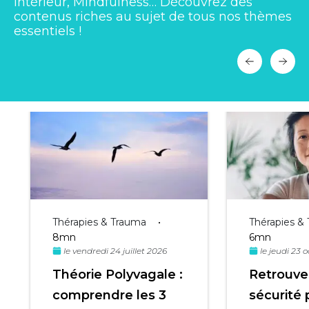
Intérieur, Mindfulness… Découvrez des
contenus riches au sujet de tous nos thèmes
essentiels !
Thérapies & Trauma
•
Thérapies &
8mn
6mn
le vendredi 24 juillet 2026
le jeudi 23 
Théorie Polyvagale :
Retrouver
comprendre les 3
sécurité 