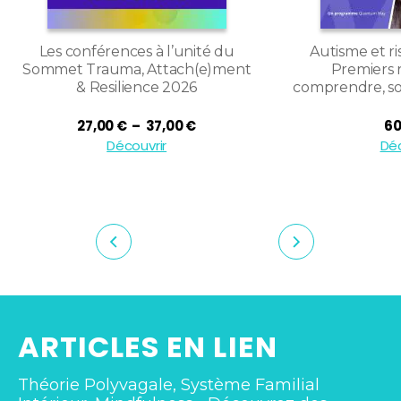
Les conférences à l’unité du
Autisme et ri
Sommet Trauma, Attach(e)ment
Premiers 
& Resilience 2026
comprendre, so
Plage
27,00
€
–
37,00
€
60
de
Découvrir
Déc
prix :
27,00 €
à
37,00 €
ARTICLES EN LIEN
Théorie Polyvagale, Système Familial