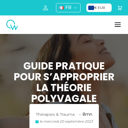
FR
€ EUR
GUIDE PRATIQUE
POUR S’APPROPRIER
LA THÉORIE
POLYVAGALE
Thérapies & Trauma
•
8mn
le mercredi 20 septembre 2023