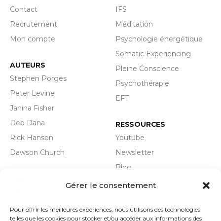
Contact
IFS
Recrutement
Méditation
Mon compte
Psychologie énergétique
Somatic Experiencing
AUTEURS
Pleine Conscience
Stephen Porges
Psychothérapie
Peter Levine
EFT
Janina Fisher
Deb Dana
RESSOURCES
Rick Hanson
Youtube
Dawson Church
Newsletter
Blog
Plan du site
Actualité
Gérer le consentement
Politique de
Pour offrir les meilleures expériences, nous utilisons des technologies
confidentialité
telles que les cookies pour stocker et/ou accéder aux informations des