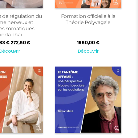
s de régulation du
Formation officielle à la
me nerveux et
Théorie Polyvagale
es somatiques -
inda Thai
Le
Le
,83
€
272,50
€
1950,00
€
prix
prix
Découvrir
Découvrir
initial
actuel
était :
est :
330,83 €.
272,50 €.