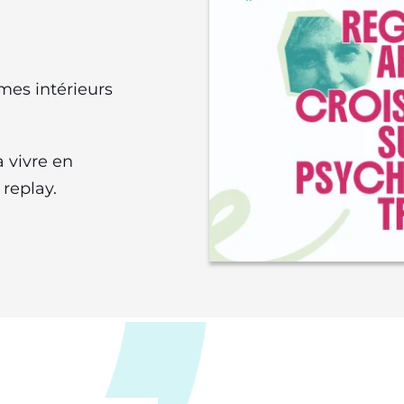
mes intérieurs
à vivre en
replay.