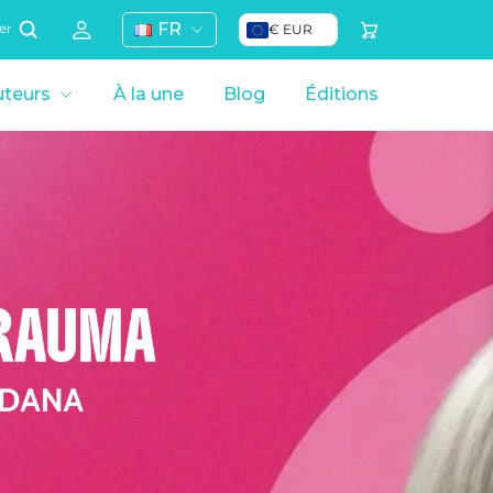
FR
€ EUR
er
teurs
À la une
Blog
Éditions