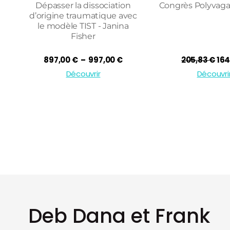
Dépasser la dissociation
Congrès Polyvaga
d’origine traumatique avec
le modèle TIST - Janina
Fisher
Plage
Le
897,00
€
–
997,00
€
205,83
€
164
de
pri
Découvrir
Découvri
prix :
init
897,00 €
étai
à
205
997,00 €
Deb Dana et Frank