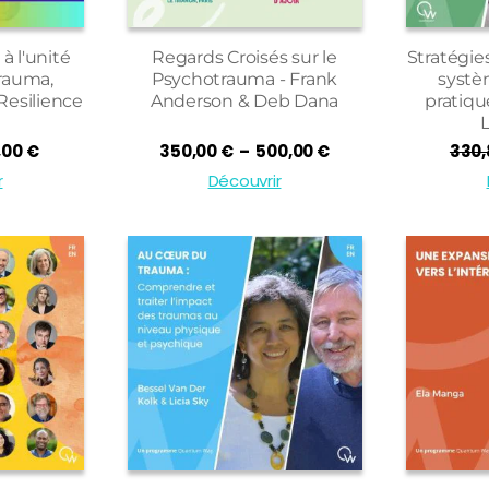
à l'unité
Regards Croisés sur le
Stratégie
rauma,
Psychotrauma - Frank
systè
Resilience
Anderson & Deb Dana
pratiqu
L
Plage
Plage
,00
€
350,00
€
–
500,00
€
330
de
de
r
Découvrir
prix :
prix :
27,00 €
350,00 €
à
à
37,00 €
500,00 €