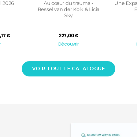
l 2026
Au cœur du trauma -
Une Expan
Bessel van der Kolk & Licia
E
Sky
Le
,17
€
227,00
€
x
prix
r
Découvrir
ial
actuel
t :
est :
,83 €.
164,17 €.
VOIR TOUT LE CATALOGUE