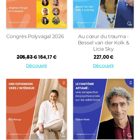
Congrès Polyvagal 2026
Au cœur du trauma -
Bessel van der Kolk &
Licia Sky
Le
Le
205,83
€
164,17
€
227,00
€
prix
prix
Découvrir
Découvrir
initial
actuel
était :
est :
205,83 €.
164,17 €.