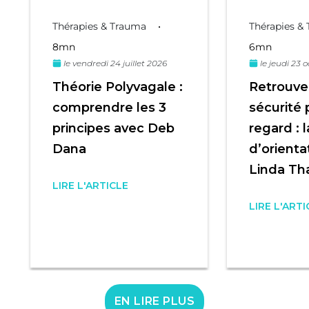
Thérapies & Trauma
•
Thérapies &
8mn
6mn
le vendredi 24 juillet 2026
le jeudi 23 
Théorie Polyvagale :
Retrouver
comprendre les 3
sécurité 
principes avec Deb
regard : 
Dana
d’orienta
Linda Th
LIRE L'ARTICLE
LIRE L'ARTI
EN LIRE PLUS