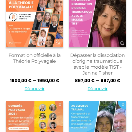
Formation officielle à la
Dépasser la dissociation
Théorie Polyvagale
d’origine traumatique
avec le modèle TIST -
Janina Fisher
Plage
Plag
1800,00
€
–
1950,00
€
897,00
€
–
997,00
€
de
de
Découvrir
Découvrir
prix :
prix :
1800,00 €
897,
à
à
1950,00 €
997,