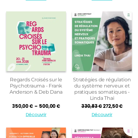
prix :
27,00 
à
37,00 
Regards Croisés sur le
Stratégies de régulation
Psychotrauma - Frank
du système nerveux et
Anderson & Deb Dana
pratiques somatiques -
Linda Thai
Plage
Le
Le
350,00
€
–
500,00
€
330,83
€
272,50
€
de
prix
prix
Découvrir
Découvrir
prix :
initial
actue
350,00 €
était :
est :
à
330,83 €.
272,50
500,00 €