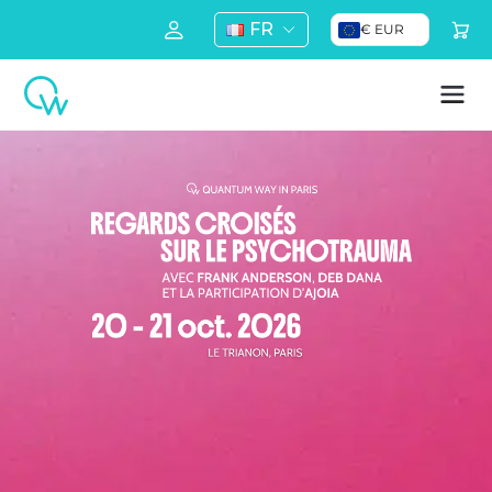
FR
€ EUR