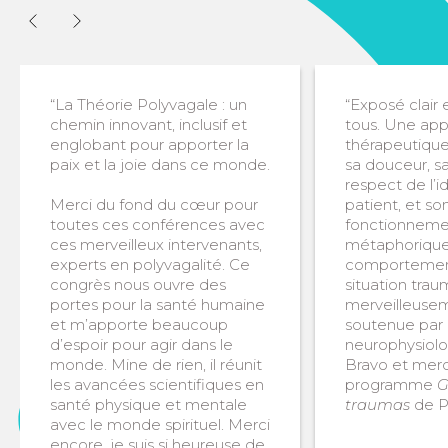
“La Théorie Polyvagale : un
“Exposé clair 
chemin innovant, inclusif et
tous. Une ap
englobant pour apporter la
thérapeutique
paix et la joie dans ce monde.
sa douceur, sa
respect de l’i
Merci du fond du cœur pour
patient, et so
toutes ces conférences avec
fonctionnemen
ces merveilleux intervenants,
métaphorique u
experts en polyvagalité. Ce
comportemen
congrès nous ouvre des
situation trau
portes pour la santé humaine
merveilleusem
et m’apporte beaucoup
soutenue par 
d’espoir pour agir dans le
neurophysiolo
monde. Mine de rien, il réunit
Bravo et merci.
les avancées scientifiques en
programme
G
santé physique et mentale
traumas
de P
avec le monde spirituel. Merci
encore, je suis si heureuse de